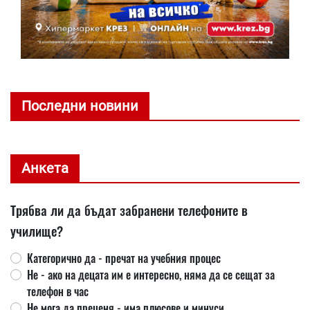
Последни новини
Анкета
Трябва ли да бъдат забранени телефоните в
училище?
Категорично да - пречат на учебния процес
Не - ако на децата им е интересно, няма да се сещат за
телефон в час
Не мога да преценя - има плюсове и минуси