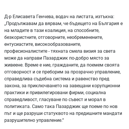
Д-р Елисавета Генчева, водач на листата, изтъкна:
„Продължавам да вярвам, че бъдещето на България е
на младите в тази коалиция, на способните,
безкористните, отговорните, необременените,
ентусиастите, високообразованите,
професионалистите - тяхната смела визия за света
може да направи Пазарджик по-добро място за
живеене. Време е ние, гражданите, да поемем своята
отговорност и се преборим за прозрачно управление,
справедлива съдебна система и равенство пред
закона, за приключването на завещани корупционни
практики и привилегировани фирми, социална
справедливост, гласуване по съвест и морал в
политиката. Само така Пазарджик ще поеме по нов
път и ще разруши статуквото на предишните мандати
разрушително управление.“