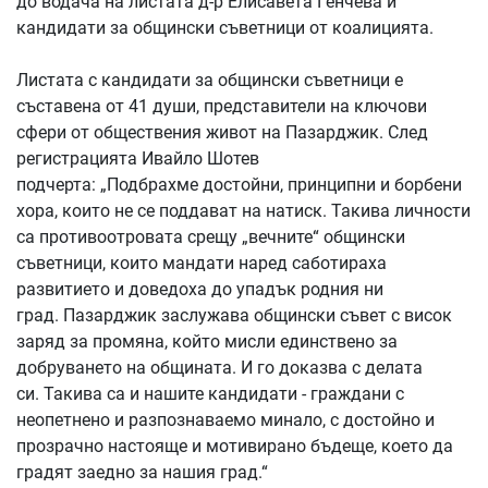
до водача на листата д-р Елисавета Генчева и
кандидати за общински съветници от коалицията.
Листата с кандидати за общински съветници е
съставена от 41 души, представители на ключови
сфери от обществения живот на Пазарджик. След
регистрацията Ивайло Шотев
подчерта: „Подбрахме достойни, принципни и борбени
хора, които не се поддават на натиск. Такива личности
са противоотровата срещу „вечните“ общински
съветници, които мандати наред саботираха
развитието и доведоха до упадък родния ни
град. Пазарджик заслужава общински съвет с висок
заряд за промяна, който мисли единствено за
добруването на общината. И го доказва с делата
си. Такива са и нашите кандидати - граждани с
неопетнено и разпознаваемо минало, с достойно и
прозрачно настояще и мотивирано бъдеще, което да
градят заедно за нашия град.“