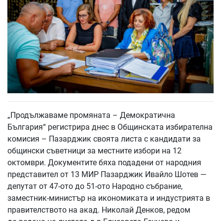
„Продължаваме промяната – Демократична
България“ регистрира днес в Общинската избирателна
комисия – Пазарджик своята листа с кандидати за
общински съветници за местните избори на 12
октомври. Документите бяха подадени от народния
представител от 13 МИР Пазарджик Ивайло Шотев —
депутат от 47-ото до 51-ото Народно събрание,
заместник-министър на икономиката и индустрията в
правителството на акад. Николай Денков, редом