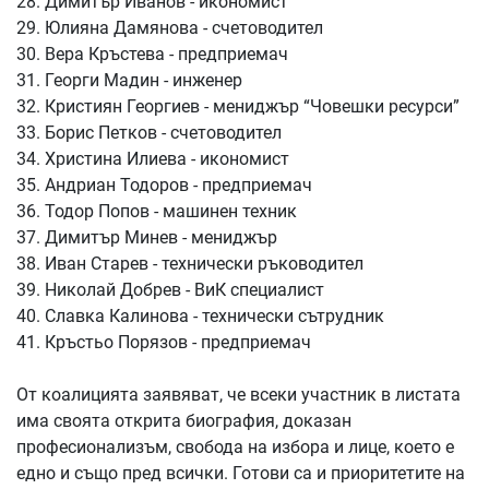
28. Димитър Иванов - икономист
29. Юлияна Дамянова - счетоводител
30. Вера Кръстева - предприемач
31. Георги Мадин - инженер
32. Кристиян Георгиев - мениджър “Човешки ресурси”
33. Борис Петков - счетоводител
34. Христина Илиева - икономист
35. Андриан Тодоров - предприемач
36. Тодор Попов - машинен техник
37. Димитър Минев - мениджър
38. Иван Старев - технически ръководител
39. Николай Добрев - ВиК специалист
40. Славка Калинова - технически сътрудник
41. Кръстьо Порязов - предприемач
От коалицията заявяват, че всеки участник в листата
има своята открита биография, доказан
професионализъм, свобода на избора и лице, което е
едно и също пред всички. Готови са и приоритетите на