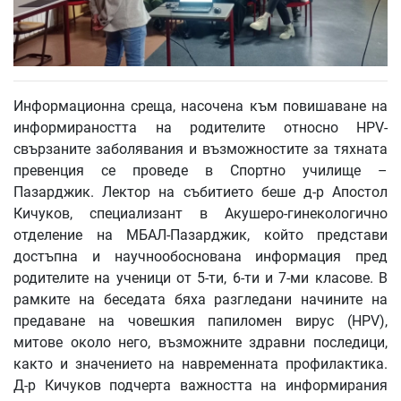
Информационна среща, насочена към повишаване на
информираността на родителите относно HPV-
свързаните заболявания и възможностите за тяхната
превенция се проведе в Спортно училище –
Пазарджик. Лектор на събитието беше д-р Апостол
Кичуков, специализант в Акушеро-гинекологично
отделение на МБАЛ-Пазарджик, който представи
достъпна и научнообоснована информация пред
родителите на ученици от 5-ти, 6-ти и 7-ми класове. В
рамките на беседата бяха разгледани начините на
предаване на човешкия папиломен вирус (HPV),
митове около него, възможните здравни последици,
както и значението на навременната профилактика.
Д-р Кичуков подчерта важността на информирания