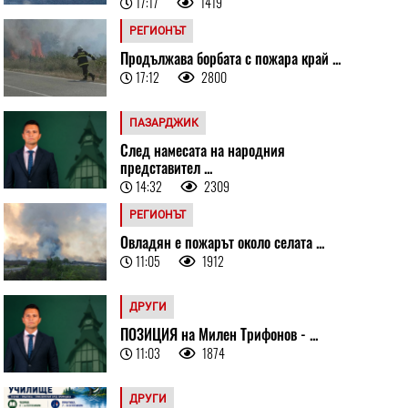
17:17
1419
РЕГИОНЪТ
Продължава борбата с пожара край ...
17:12
2800
ПАЗАРДЖИК
След намесата на народния
представител ...
14:32
2309
РЕГИОНЪТ
Овладян е пожарът около селата ...
11:05
1912
ДРУГИ
ПОЗИЦИЯ на Милен Трифонов - ...
11:03
1874
ДРУГИ