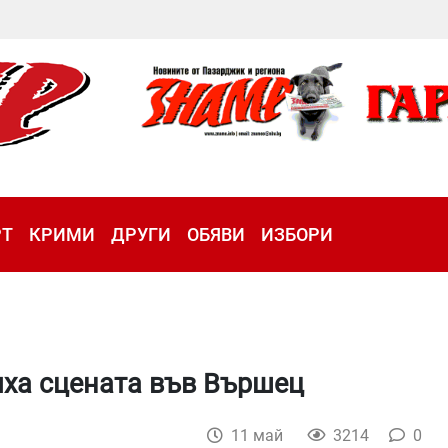
РТ
КРИМИ
ДРУГИ
ОБЯВИ
ИЗБОРИ
яха сцената във Вършец
11 май
3214
0