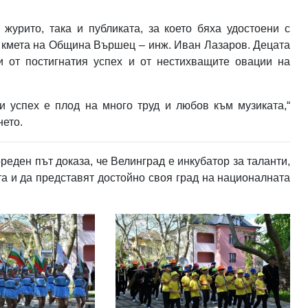
журито, така и публиката, за което бяха удостоени с
т кмета на Община Вършец – инж. Иван Лазаров. Децата
и от постигнатия успех и от нестихващите овации на
и успех е плод на много труд и любов към музиката,“
нето.
еден път доказа, че Велинград е инкубатор за таланти,
та и да представят достойно своя град на националната