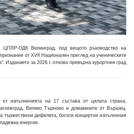
 ЦПЛР-ОДК Велинград, под вещото ръководство на
признание от XVII Национален преглед на ученическите
. Изданието за 2026 г. отново превърна курортния град
от изпълненията на 17 състава от цялата страна,
агоевград, Велико Търново и домакините от Вършец.
да тържествени дефилета, богати концертни изпълнения
ладежка енергия.