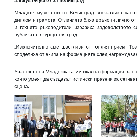
Заслужен успех за Велинград
Младите музиканти от Велинград впечатлиха както 
диплом и грамота. Отличията бяха връчени лично о
и техните ръководители изразиха задоволството с
публиката в курортния град.
„Изключително сме щастливи от топлия прием. Тоз
споделиха от екипа на формацията след награждава
Участието на Младежката музикална формация за пор
които умеят да създават истински празник за сетива
сцена.