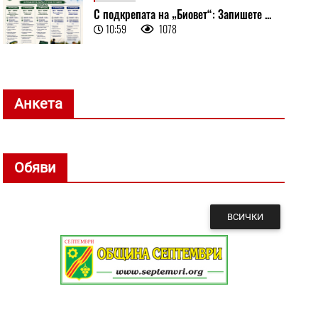
С подкрепата на „Биовет“: Запишете ...
10:59
1078
Анкета
Обяви
ВСИЧКИ