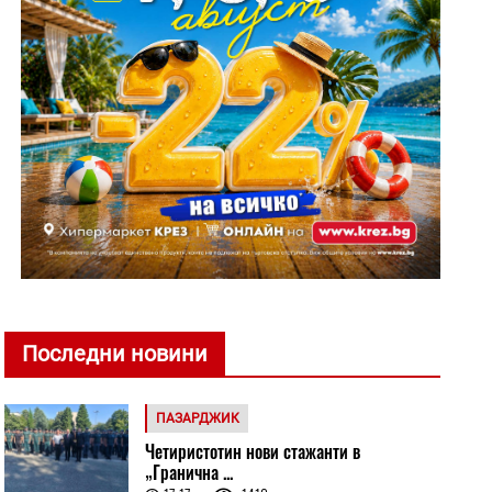
Последни новини
ПАЗАРДЖИК
Четиристотин нови стажанти в
„Гранична ...