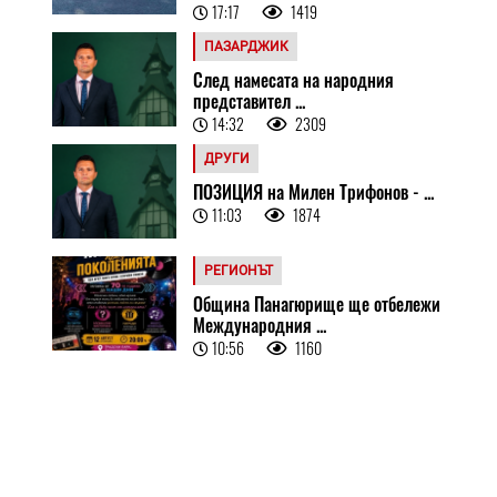
17:17
1419
ПАЗАРДЖИК
След намесата на народния
представител ...
14:32
2309
ДРУГИ
ПОЗИЦИЯ на Милен Трифонов - ...
11:03
1874
РЕГИОНЪТ
Община Панагюрище ще отбележи
Международния ...
10:56
1160