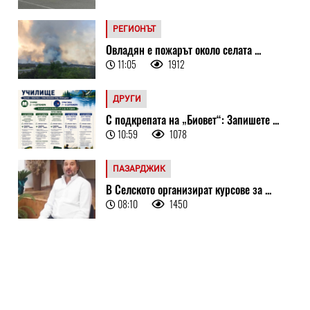
РЕГИОНЪТ
Овладян е пожарът около селата ...
11:05
1912
ДРУГИ
С подкрепата на „Биовет“: Запишете ...
10:59
1078
ПАЗАРДЖИК
В Селското организират курсове за ...
08:10
1450