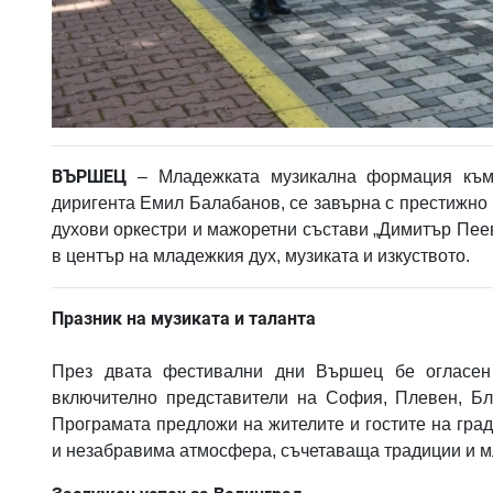
ВЪРШЕЦ
– Младежката музикална формация към
диригента Емил Балабанов, се завърна с престижно 
духови оркестри и мажоретни състави „Димитър Пеев“
в център на младежкия дух, музиката и изкуството.
Празник на музиката и таланта
През двата фестивални дни Вършец бе огласен 
включително представители на София, Плевен, Бл
Програмата предложи на жителите и гостите на гра
и незабравима атмосфера, съчетаваща традиции и м