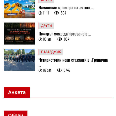
Намаление в разгара на лятото ...
11:11
534
ДРУГИ
Пожарът може да превърне в ...
08 авг
884
ПАЗАРДЖИК
Четиристотин нови стажанти в „Гранична
...
07 авг
3747
Анкета
Обяви