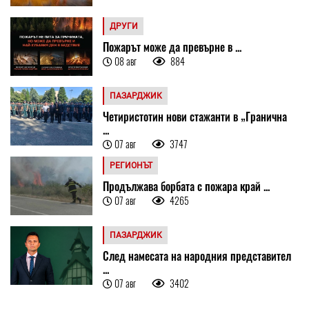
ДРУГИ
Пожарът може да превърне в ...
08 авг
884
ПАЗАРДЖИК
Четиристотин нови стажанти в „Гранична
...
07 авг
3747
РЕГИОНЪТ
Продължава борбата с пожара край ...
07 авг
4265
ПАЗАРДЖИК
След намесата на народния представител
...
07 авг
3402