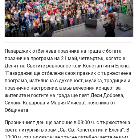
Пазарджик отбелязва празника на града с богата
празнична програма на 21 май, четвъртък, когато е
Денят на Светите равноапостоли Константин и Елена.
"Пазарджик ще отбележи своя празник с тържествена
програма, изпълнена с духовност, музика, традиции и
празнично настроение, а във вечерния концерт за
жителите и гостите на града ще пеят Деси Добрева,
Силвия Кацарова и Мария Илиева", поясниха от
Общината.
Празничният ден ще започне в 08:00 ч. с тържествена
света литургия в храм „Св. Св. Константин и Елена“. В
10:30 ч. от църквата ще тръгне литийно шествие към