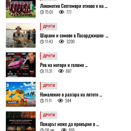
Локомотив Септември отново е на ...
15:01
777
ДРУГИ
Шарани и сомове в Пазарджишко: ...
11:43
3200
ДРУГИ
Рев на мотори и голямо ...
11:31
687
ДРУГИ
Намаление в разгара на лятото ...
11:11
584
ДРУГИ
Пожарът може да превърне в ...
08 авг
895