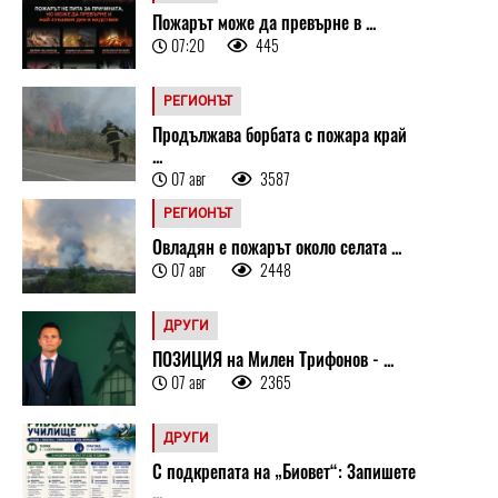
Пожарът може да превърне в ...
07:20
445
РЕГИОНЪТ
Продължава борбата с пожара край
...
07 авг
3587
РЕГИОНЪТ
Овладян е пожарът около селата ...
07 авг
2448
ДРУГИ
ПОЗИЦИЯ на Милен Трифонов - ...
07 авг
2365
ДРУГИ
С подкрепата на „Биовет“: Запишете
...