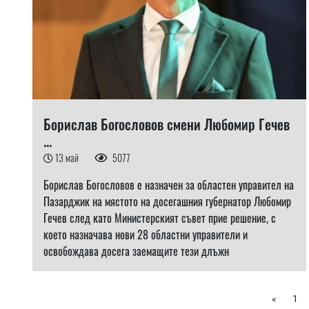
Борислав Богословов смени Любомир Гечев
...
13 май
5077
Борислав Богословов е назначен за областен управител на
Пазарджик на мястото на досегашния губернатор Любомир
Гечев след като Министерският съвет прие решение, с
което назначава нови 28 областни управители и
освобождава досега заемащите тези длъжн
«
1