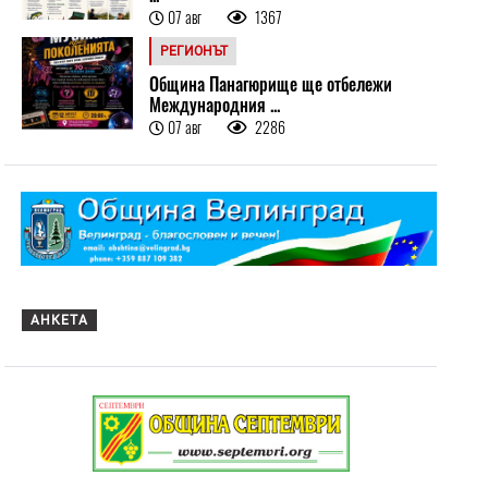
07 авг
1367
РЕГИОНЪТ
Община Панагюрище ще отбележи
Международния ...
07 авг
2286
АНКЕТА