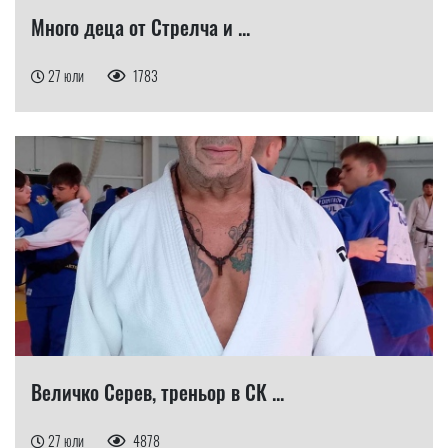
Много деца от Стрелча и ...
27 юли
1783
Величко Серев, треньор в СК ...
27 юли
4878