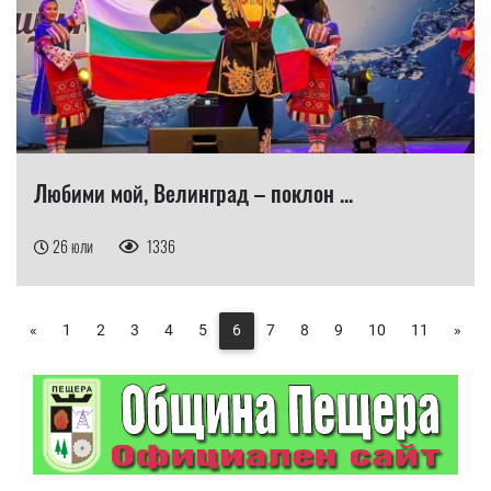
Любими мой, Велинград – поклон ...
26 юли
1336
«
1
2
3
4
5
6
7
8
9
10
11
»