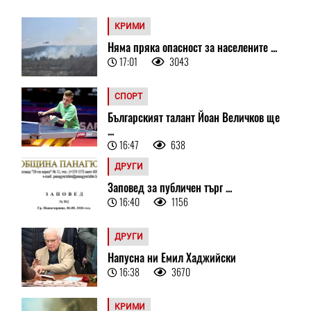
КРИМИ
Няма пряка опасност за населените ...
17:01
3043
СПОРТ
Българският талант Йоан Величков ще
...
16:47
638
ДРУГИ
Заповед за публичен търг ...
16:40
1156
ДРУГИ
Напусна ни Емил Хаджийски
16:38
3670
КРИМИ