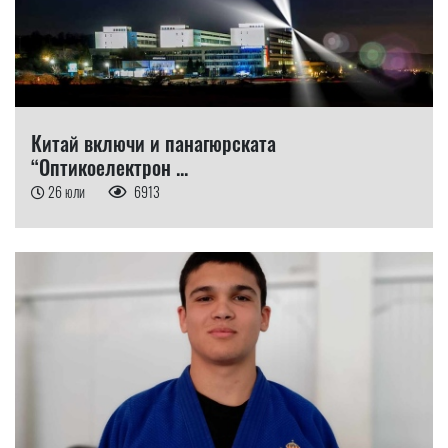
Китай включи и панагюрската
“Оптикоелектрон ...
26 юли
6913