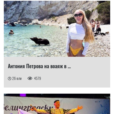
Антония Петрова на воаяж в ...
26 юли
4579