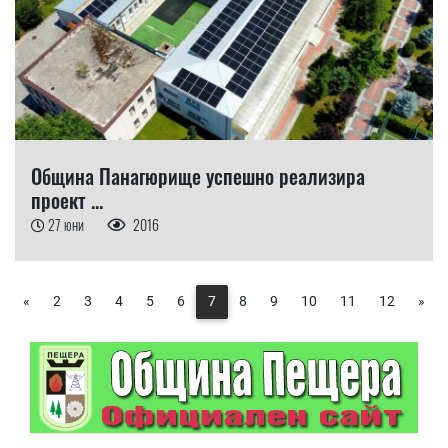
Община Панагюрище успешно реализира
проект ...
27 юни
2016
«
2
3
4
5
6
7
8
9
10
11
12
»