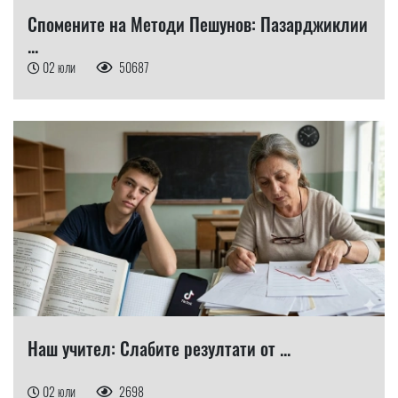
Спомените на Методи Пешунов: Пазарджиклии
...
02 юли
50687
Наш учител: Слабите резултати от ...
02 юли
2698