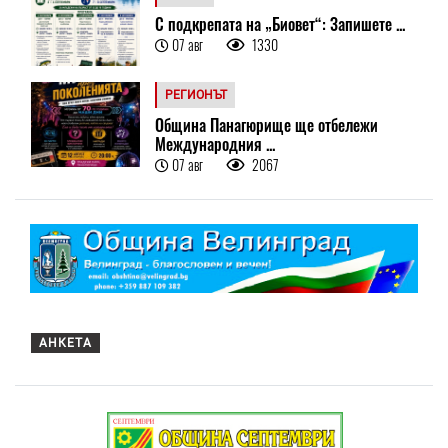
С подкрепата на „Биовет“: Запишете ...
07 авг
1330
РЕГИОНЪТ
Община Панагюрище ще отбележи
Международния ...
07 авг
2067
АНКЕТА