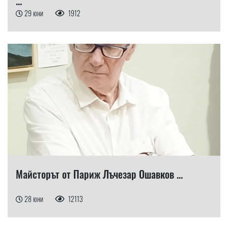
...
29 юни
1912
Майсторът от Париж Лъчезар Ошавков ...
28 юни
12113