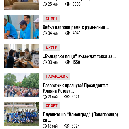
25 юли
3398
СПОРТ
Хебър направи реми с румънския ...
04 юли
4045
ДРУГИ
„Български пощи“ въвеждат такси за ...
30 юни
1558
ПАЗАРДЖИК
Пазарджик празнува! Президентът
Илияна Йотова ...
21 май
5321
СПОРТ
Плувците на “Каменград“ (Панагюрище)
са ...
18 май
5324