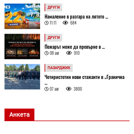
ДРУГИ
Намаление в разгара на лятото ...
11:11
684
ДРУГИ
Пожарът може да превърне в ...
08 авг
910
ПАЗАРДЖИК
Четиристотин нови стажанти в „Гранична
...
07 авг
3800
Анкета