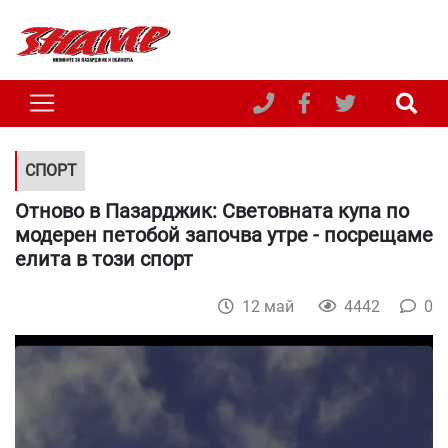
СПОРТ
Отново в Пазарджик: Световната купа по
модерен петобой започва утре - посрещаме
елита в този спорт
12 май
4442
0