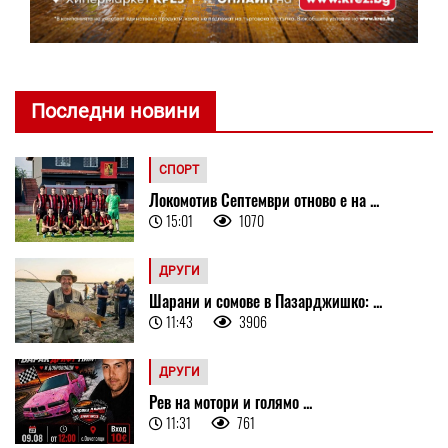
Последни новини
СПОРТ
Локомотив Септември отново е на ...
15:01
1070
ДРУГИ
Шарани и сомове в Пазарджишко: ...
11:43
3906
ДРУГИ
Рев на мотори и голямо ...
11:31
761