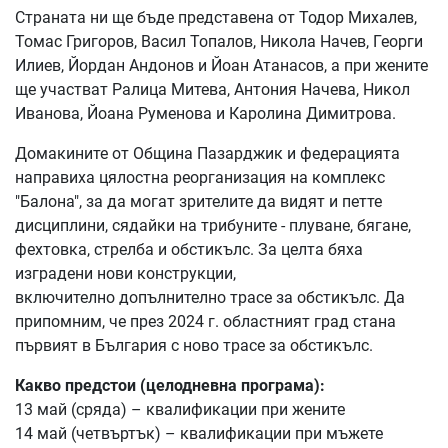
Страната ни ще бъде представена от Тодор Михалев,
Томас Григоров, Васил Топалов, Никола Начев, Георги
Илиев, Йордан Андонов и Йоан Атанасов, а при жените
ще участват Ралица Митева, Антония Начева, Никол
Иванова, Йоана Руменова и Каролина Димитрова.
Домакините от Община Пазарджик и федерацията
направиха цялостна реорганизация на комплекс
"Балона", за да могат зрителите да видят и петте
дисциплини, сядайки на трибуните - плуване, бягане,
фехтовка, стрелба и обстикълс. За целта бяха
изградени нови конструкции,
включително допълнително трасе за обстикълс. Да
припомним, че през 2024 г. областният град стана
първият в България с ново трасе за обстикълс.
Какво предстои (целодневна програма):
13 май (сряда) – квалификации при жените
14 май (четвъртък) – квалификации при мъжете