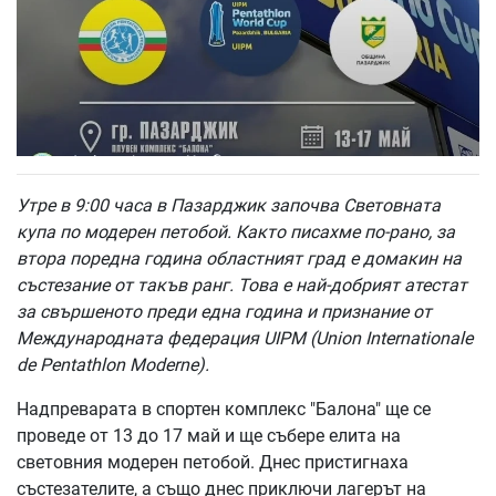
Утре в 9:00 часа в Пазарджик започва Световната
купа по модерен петобой. Както писахме по-рано, за
втора поредна година областният град е домакин на
състезание от такъв ранг. Това е най-добрият атестат
за свършеното преди една година и признание от
Международната федерация UIPM (Union Internationale
de Pentathlon Moderne).
Надпреварата в спортен комплекс "Балона" ще се
проведе от 13 до 17 май и ще събере елита на
световния модерен петобой. Днес пристигнаха
състезателите, а също днес приключи лагерът на