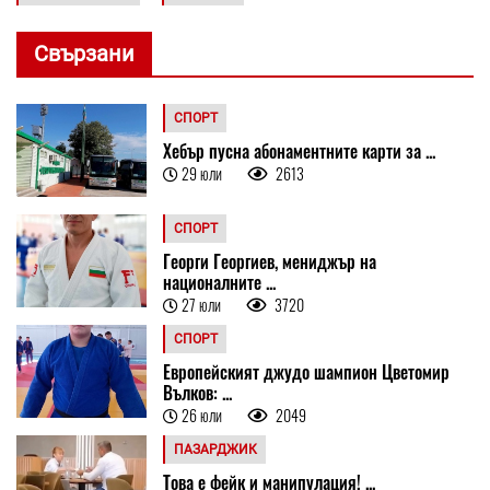
Свързани
СПОРТ
Хебър пусна абонаментните карти за ...
29 юли
2613
СПОРТ
Георги Георгиев, мениджър на
националните ...
27 юли
3720
СПОРТ
Европейският джудо шампион Цветомир
Вълков: ...
26 юли
2049
ПАЗАРДЖИК
Това е фейк и манипулация! ...