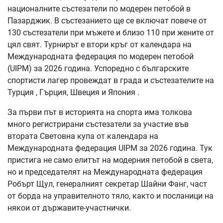
националните състезатели по модерен петобой в
Пазарджик. В състезанието ще се включат повече от
130 състезатели при мъжете и близо 110 при жените от
цял свят. Турнирът е втори кръг от календара на
Международната федерация по модерен петобой
(UIPM) за 2026 година. Успоредно с българските
спортисти лагер провеждат в града и състезателите на
Турция , Гърция, Швеция и Япония .
За първи път в историята на спорта има толкова
много регистрирани състезатели за участие във
втората Световна купа от календара на
Международната федерация UIPM за 2026 година. Тук
пристига не само елитът на модерния петобой в света,
но и председателят на Международната федерация
Робърт Щул, генералният секретар Шайни Фанг, част
от борда на управителното тяло, както и посланици на
някои от държавите-участнички.