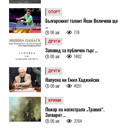
СПОРТ
Българският талант Йоан Величков ще
...
06 авг
776
ДРУГИ
Заповед за публичен търг ...
06 авг
1402
ДРУГИ
Напусна ни Емил Хаджийски
06 авг
4051
КРИМИ
Пожар на магистрала „Тракия“.
Затварят ...
06 авг
3764