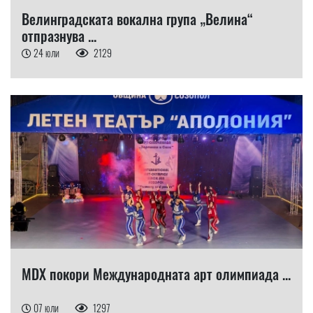
Велинградската вокална група „Велина“
отпразнува ...
24 юли
2129
MDX покори Международната арт олимпиада ...
07 юли
1297