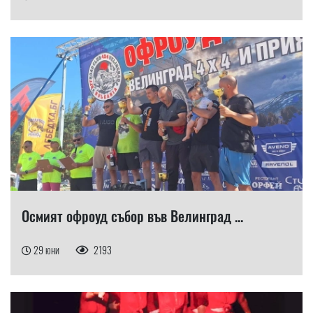
Осмият офроуд събор във Велинград ...
29 юни
2193