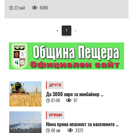
22 май
4088
«
1
»
ДРУГИ
До 3000 евро за комбайнер ...
07:08
97
КРИМИ
Няма пряка опасност за населените ...
06 авг
3325