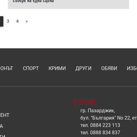
събере на една сцена
3
4
»
ИОНЪТ
СПОРТ
КРИМИ
ДРУГИ
ОБЯВИ
ИЗБ
РЕКЛАМА
гр. Пазарджик,
ЕНТ
бул. "България" No 22, ет
тел.
0884 223 113
А
тел.
0888 834 837