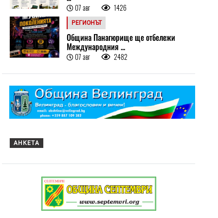
07 авг
1426
РЕГИОНЪТ
Община Панагюрище ще отбележи
Международния ...
07 авг
2482
АНКЕТА