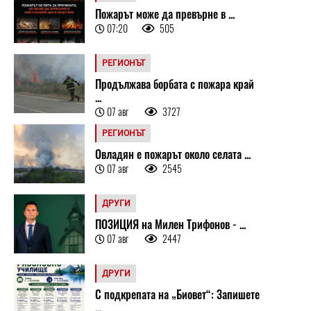
Пожарът може да превърне в ...
07:20
505
РЕГИОНЪТ
Продължава борбата с пожара край
...
07 авг
3727
РЕГИОНЪТ
Овладян е пожарът около селата ...
07 авг
2545
ДРУГИ
ПОЗИЦИЯ на Милен Трифонов - ...
07 авг
2447
ДРУГИ
С подкрепата на „Биовет“: Запишете
...