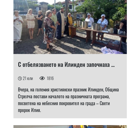
С отбелязването на Илинден започнаха ...
21 юли
1816
Вчера, на големия християнски празник Илинден, Община
Стрелча постави началото на празничната програма,
посветена на небесния покровител на града – Свети
пророк Илия.