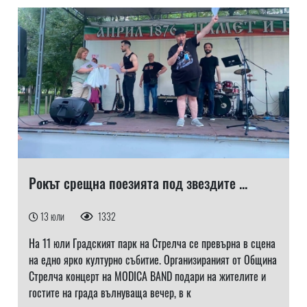
Рокът срещна поезията под звездите ...
13 юли
1332
На 11 юли Градският парк на Стрелча се превърна в сцена
на едно ярко културно събитие. Организираният от Община
Стрелча концерт на MODICA BAND подари на жителите и
гостите на града вълнуваща вечер, в к