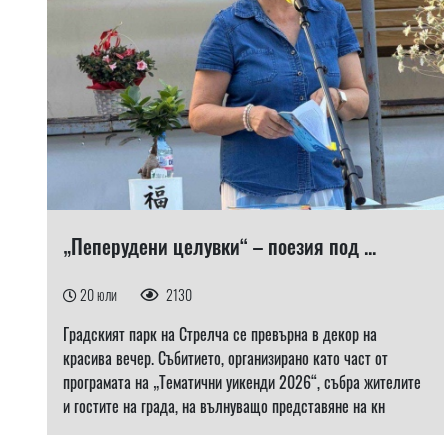
„Пеперудени целувки“ – поезия под ...
20 юли
2130
Градският парк на Стрелча се превърна в декор на
красива вечер. Събитието, организирано като част от
програмата на „Тематични уикенди 2026“, събра жителите
и гостите на града, на вълнуващо представяне на кн