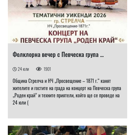
Фолклорна вечер с Певческа група ...
24 юли
1901
Община Стрелча и НЧ „Просвещение – 1871 г.“ канят
жителите и гостите на града на концерт на Певческа група
„Роден край“ и техните приятели, който ще се проведе на
24 юли (