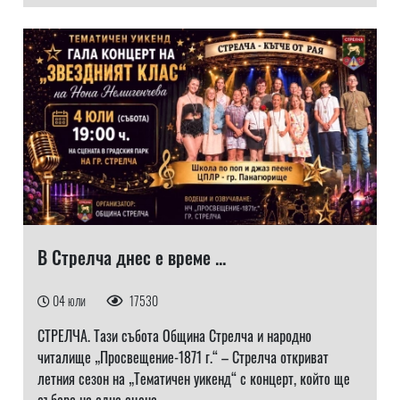
В Стрелча днес е време ...
04 юли
17530
СТРЕЛЧА. Тази събота Община Стрелча и народно
читалище „Просвещение-1871 г.“ – Стрелча откриват
летния сезон на „Тематичен уикенд“ с концерт, който ще