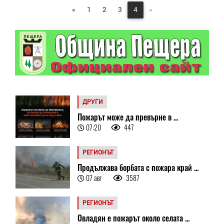
«
1
2
3
4
»
ДРУГИ
Пожарът може да превърне в ...
07:20
447
РЕГИОНЪТ
Продължава борбата с пожара край ...
07 авг
3587
РЕГИОНЪТ
Овладян е пожарът около селата ...