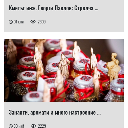
Кметът инж. Георги Павлов: Стрелча ...
01 юни
2609
Занаяти, аромати и много настроение ...
30 май
2229