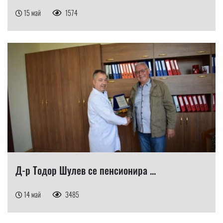
15 май
1574
Д-р Тодор Шулев се пенсионира ...
14 май
3485