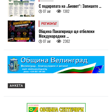
С подкрепата на „Биовет“: Запишете ...
07 авг
1382
РЕГИОНЪТ
Община Панагюрище ще отбележи
Международния ...
07 авг
2362
АНКЕТА