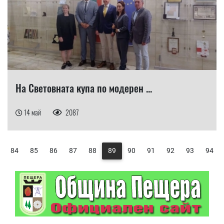
На Световната купа по модерен ...
14 май
2087
84
85
86
87
88
89
90
91
92
93
94