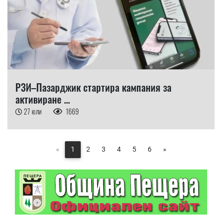
РЗИ–Пазарджик стартира кампания за
активиране ...
27 юли
1669
«
1
2
3
4
5
6
»