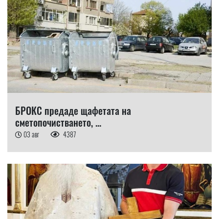
БРОКС предаде щафетата на
сметопочистването, ...
03 авг
4387