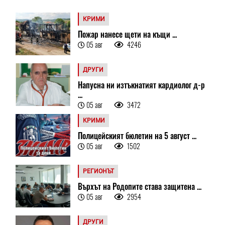
КРИМИ
Пожар нанесе щети на къщи ...
05 авг
4246
ДРУГИ
Напусна ни изтъкнатият кардиолог д-р
...
05 авг
3472
КРИМИ
Полицейският бюлетин на 5 август ...
05 авг
1502
РЕГИОНЪТ
Върхът на Родопите става защитена ...
05 авг
2954
ДРУГИ