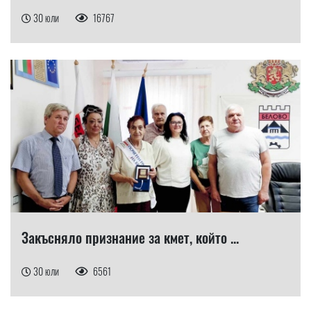
30 юли
16767
Закъсняло признание за кмет, който ...
30 юли
6561