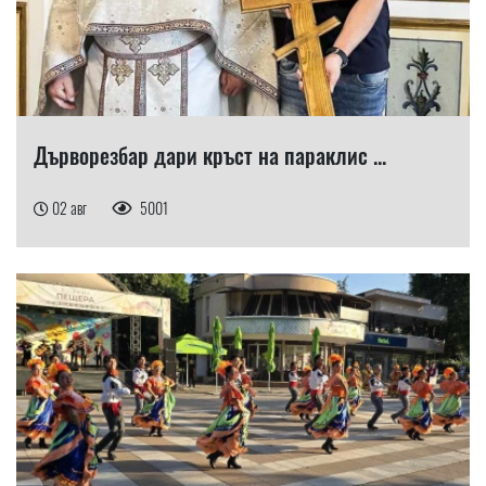
Дърворезбар дари кръст на параклис ...
02 авг
5001