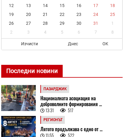
12
13
14
15
16
17
18
19
20
21
22
23
24
25
26
27
28
29
30
31
1
2
3
4
5
6
7
8
Изчисти
Днес
OK
Последни новини
ПАЗАРДЖИК
Националната асоциация на
доброволните формирования ...
13:31
517
РЕГИОНЪТ
Лятото продължава с едно от ...
11:55
522