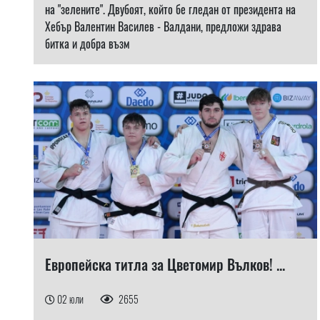
на "зелените". Двубоят, който бе гледан от президента на
Хебър Валентин Василев - Валдани, предложи здрава
битка и добра възм
Европейска титла за Цветомир Вълков! ...
02 юли
2655