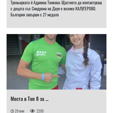
Треньорката й Адрияна Тонкова: Щастието да контактуваш
с децата със Синдрома на Даун е велико КАЛУГЕРОВО.
България завърши с 27 медала
Места в Топ 8 за ...
29 юни
2200