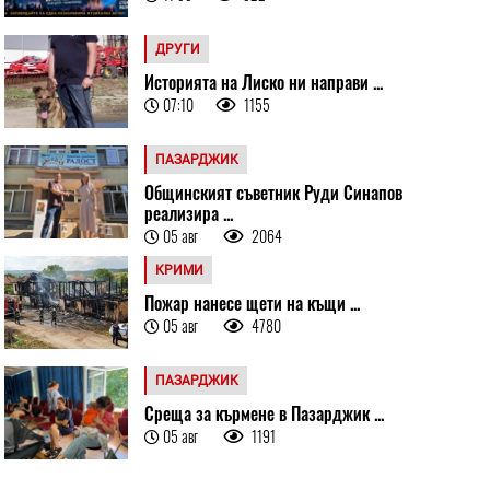
ДРУГИ
Историята на Лиско ни направи ...
07:10
1155
ПАЗАРДЖИК
Общинският съветник Руди Синапов
реализира ...
05 авг
2064
КРИМИ
Пожар нанесе щети на къщи ...
05 авг
4780
ПАЗАРДЖИК
Среща за кърмене в Пазарджик ...
05 авг
1191