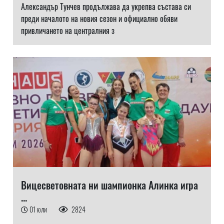
Александър Тунчев продължава да укрепва състава си
преди началото на новия сезон и официално обяви
привличането на централния з
Вицесветовната ни шампионка Алинка игра
...
01 юли
2824