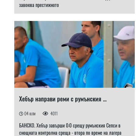
завоюва престижното
Хебър направи реми с румънския ...
04 юли
4011
БАНСКО. Хебър завърши 0:0 срещу румънския Сепси в
снощната контролна среща - втора по време на лагера