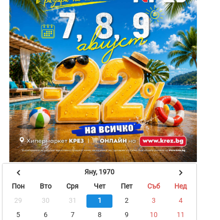
Яну, 1970
Пон
Вто
Сря
Чет
Пет
Съб
Нед
29
30
31
1
2
3
4
5
6
7
8
9
10
11