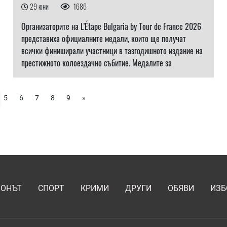
29 юни
1686
Организаторите на L’Étape Bulgaria by Tour de France 2026
представиха официалните медали, които ще получат
всички финиширали участници в тазгодишното издание на
престижното колоездачно събитие. Медалите за
5
6
7
8
9
»
ИОНЪТ
СПОРТ
КРИМИ
ДРУГИ
ОБЯВИ
ИЗБ