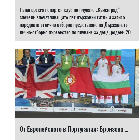
Панагюрският спортен клуб по плуване „Каменград“
спечели впечатляващите пет държавни титли и записа
поредното отлично отборно представяне на Държавното
лично-отборно първенство по плуване за деца, родени 20
От Европейското в Португалия: Бронзова ...