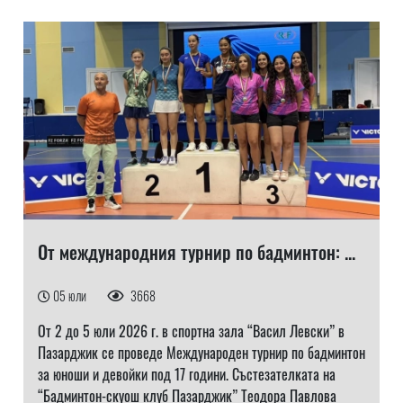
От международния турнир по бадминтон: ...
05 юли
3668
От 2 до 5 юли 2026 г. в спортна зала “Васил Левски” в
Пазарджик се проведе Международен турнир по бадминтон
за юноши и девойки под 17 години. Състезателката на
“Бадминтон-скуош клуб Пазарджик” Теодора Павлова