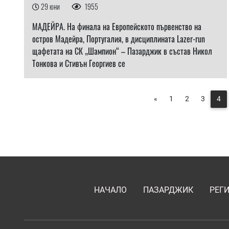
29 юни
1955
МАДЕЙРА. На финала на Европейското първенство на
остров Мадейра, Португалия, в дисциплината Lazer-run
щафетата на СК „Шампион“ – Пазарджик в състав Никол
Тонкова и Стивън Георгиев се
«
1
2
3
4
НАЧАЛО
ПАЗАРДЖИК
РЕГ