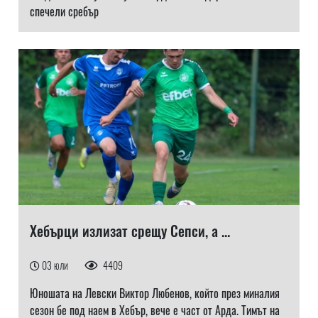
спечели сребър
Хебърци излизат срещу Сепси, а ...
03 юли
4409
Юношата на Левски Виктор Любенов, който през миналия
сезон бе под наем в Хебър, вече е част от Арда. Тимът на