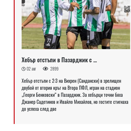
Хебър отстъпи в Пазарджик с ...
02 авг
2899
Хебър отстъпи с 2:3 на Вихрен (Сандански) в зрелищен
двубой от втория кръг на Втора ПФЛ, игран на стадион
„Георги Бенковски“ в Пазарджик. За хебърци точни бяха
Джанер Садетинов и Ивайло Михайлов, но гостите стигнаха
до успеха след две