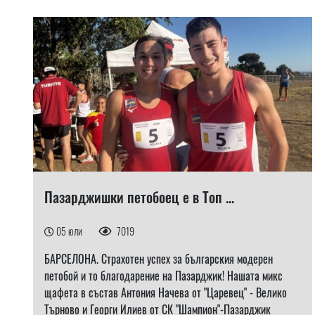
Пазарджишки петобоец е в Топ ...
05 юли
7019
БАРСЕЛОНА. Страхотен успех за българския модерен
петобой и то благодарение на Пазарджик! Нашата микс
щафета в състав Антония Начева от "Царевец" - Велико
Търново и Георги Илиев от СК "Шампион"-Пазарджик