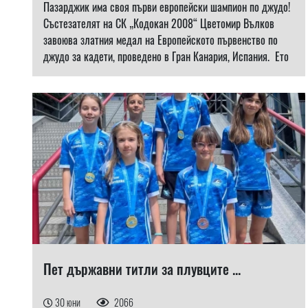
Пазарджик има своя първи европейски шампион по джудо!
Състезателят на СК „Кодокан 2008“ Цветомир Вълков
завоюва златния медал на Европейското първенство по
джудо за кадети, проведено в Гран Канария, Испания. Ето
Пет държавни титли за плувците ...
30 юни
2066