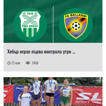
Хебър играе първа контрола утре ...
23 юни
3488