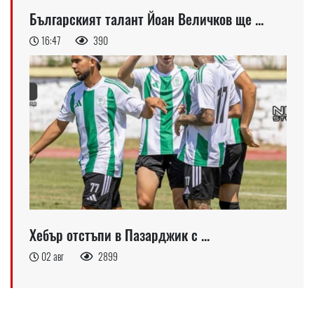
Българският талант Йоан Величков ще ...
16:47
390
Хебър отстъпи в Пазарджик с ...
02 авг
2899