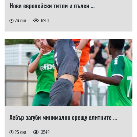
Нови европейски титли и пълен ...
26 юни
6201
Хебър загуби минимално срещу елитните ...
25 юни
3549