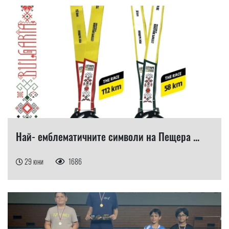
Най- емблематичните символи на Пещера ...
29 юни
1686