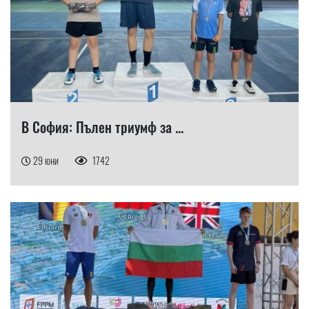
В София: Пълен триумф за ...
29 юни
1742