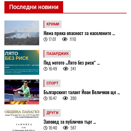
Последни новини
КРИМИ
Няма пряка опасност за населените ...
17:01
1110
ПАЗАРДЖИК
Под мотото „Лято без риск“ ...
16:49
341
СПОРТ
Българският талант Йоан Величков ще ...
16:47
390
ДРУГИ
Заповед за публичен търг ...
16:40
567